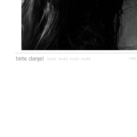
« back
book1
book2
book3
book4